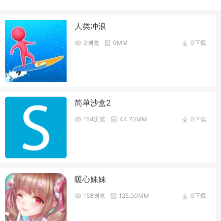
人类冲浪
0浏览
0MM
0下载
简单沙盒2
154浏览
44.70MM
0下载
暖心妹妹
158浏览
125.00MM
0下载