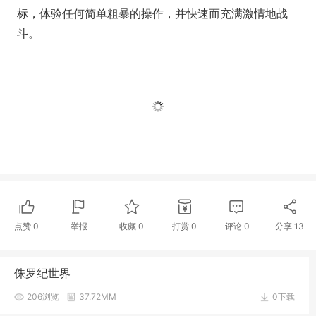
标，体验任何简单粗暴的操作，并快速而充满激情地战
斗。
点赞
0
举报
收藏
0
打赏
0
评论
0
分享
13
侏罗纪世界
206浏览
37.72MM
0下载