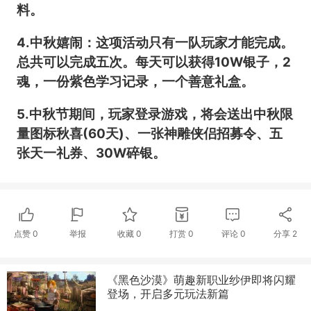
料。
4.中秋嬉闹：这项活动只有一队玩家才能完成。
总共可以完成五次。每天可以获得10W银子，2
魂，一份紫色学习记录，一个善意礼盒。
5.中秋节期间，玩家登录游戏，将会送出中秋限
量图标秋喜(60天)、一张神雕侠侣招募令、五
张天一礼券、30W碎银。
点赞
0
举报
收藏
0
打赏
0
评论
0
分享
2
《黑色沙漠》萌趣新职业纱伊即将闪耀
登场，开启多元玩法新篇