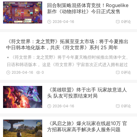
回合制策略混搭体育竞技！Roguelike
新作《动物排球社》今日正式发售
2026-04-16
0评论
《符文世界：龙之荒野》拓展至亚太市场：将于今夏推出
中日韩本地化版本，共庆《符文世界》系列 25 周年
• 《符文世界：龙之荒野》将于今年夏天晚些时候推出简体中文、
日语和韩语版本 。这是《符文世界》宇宙首次正式进入拥有超过
15 亿玩家的亚太游戏社区 。• 在公司庆祝成立 25 周年并启动史
2026-04-16
0
0评论
上最大规模投资计划“RS25”之际，此次扩张标志着 Jagex 全球增
长战略迈出了里程碑式的一步 。• 继 2
《英雄联盟》终于出手 玩家故意送人
头 队友可投票结束对局
2026-04-16
0评论
《风启之旅》爆火玩家在线超10万 官
方招募玩家高手解决多人服务问题