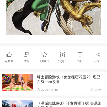
点赞
0
举报
收藏
0
打赏
0
评论
0
分享
5
绅士冒险游戏《兔兔秘密花园2》现已
在Steam发售
2026-04-16
0评论
《漫威蜘蛛侠3》开发再添证据 失眠组