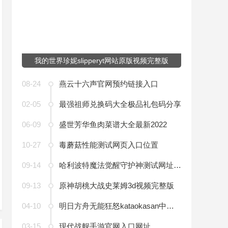
我的世界珍妮slipperyt网站原版视频完整版
08-24
燕云十六声官网预约链接入口
02-05
最强祖师兑换码大全极品礼包码分享
06-09
盛世芳华鱼肉菜谱大全最新2022
10-27
毒蘑菇性能测试网页入口位置
09-14
哈利波特魔法觉醒守护神测试网址链接入口
09-13
原神胡桃大战史莱姆3d视频完整版
04-10
明日方舟无能狂怒kataokasan中国语joy翻译
03-15
现代战舰手游官网入口网址