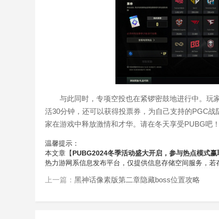
与此同时，专项空投也在紧锣密鼓地进行中。玩
活30分钟，还可以获得投票券，为自己支持的PGC
家在游戏中释放激情和才华。请在冬天享受PUBG吧
温馨提示：
本文章【
PUBG2024冬季活动盛大开启，参与热点模式赢取
热力游网
系信息发布平台，仅提供信息存储空间服务，若
上一篇：
黑神话像素版第二章隐藏boss位置攻略