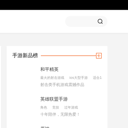
手游新品榜
和平精英
最火的射击游戏
ios大型手游
适合18岁玩的游戏
射击类手机游戏震撼作品
英雄联盟手游
角色
竞技
过年游戏
十年陪伴，无限热爱！