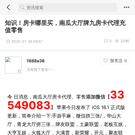
知识！房卡哪里买，南瓜大厅牌九房卡代理充
值零售
0
3296
2025-01-25 06:57
加关注
1688a38
0
没有留下签名~~
33
今
日消息，南瓜大厅房卡代理、零售
添加微信【
549083
】
苹果今日发布了 iOS 16.1 正式版
更新，简单介绍一下:手游手麻，微信拼三张/，华山大
厅，青龙大厅拼三张，牌友联盟，土豪联盟，老板互娱，
大亨互娱，火狐大厅，大满贯，新荣耀，开元，聚友联