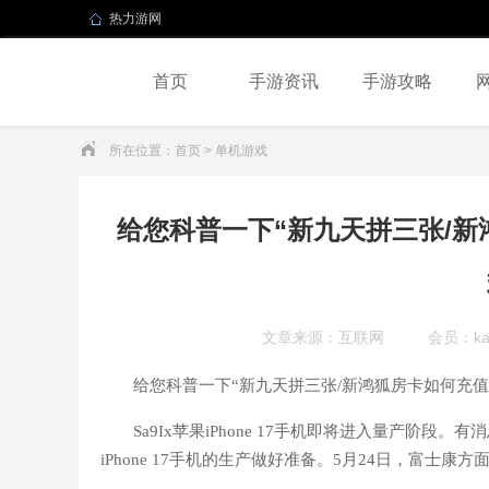
热力游网
首页
手游资讯
手游攻略
所在位置：
首页
> 单机游戏
给您科普一下“新九天拼三张/新
文章来源：互联网
会员：ka
给您科普一下“新九天拼三张/新鸿狐房卡如何充值
Sa9Ix苹果iPhone 17手机即将进入量产阶段
iPhone 17手机的生产做好准备。5月24日，富