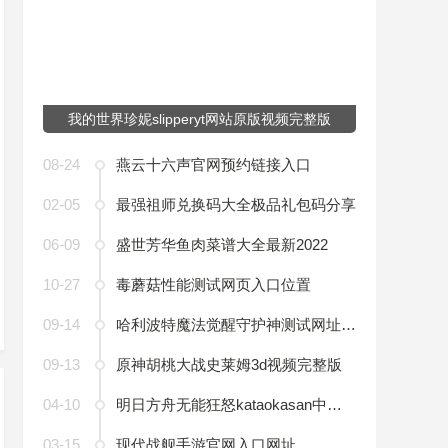
我的世界珍妮slipperyt网站原版视频完整版
08-24
燕云十六声官网预约链接入口
02-05
最强祖师兑换码大全极品礼包码分享
06-09
盛世芳华鱼肉菜谱大全最新2022
10-27
毒蘑菇性能测试网页入口位置
09-14
哈利波特魔法觉醒守护神测试网址链接入口
09-13
原神胡桃大战史莱姆3d视频完整版
04-10
明日方舟无能狂怒kataokasan中国语joy翻译
03-15
现代战舰手游官网入口网址