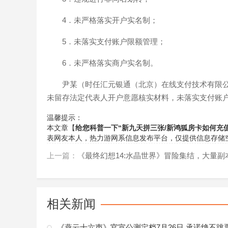
4．未严格落实开户实名制；
5．未落实支付账户限额管理；
6．未严格落实商户实名制。
尹某（时任汇元银通（北京）在线支付技术有限
未留存法定代表人开户意愿核实材料，未落实支付账户
温馨提示：
本文章【
给您科普一下“新九天拼三张/新鸿狐房卡如何充值
表网友本人，
热力游网
系信息发布平台，仅提供信息存储
上一篇：
《最终幻想14:水晶世界》冒险集结，大量副本等你挑
相关新闻
《燕云十六声》官宣公测定档7月26日 承诺绝不跳