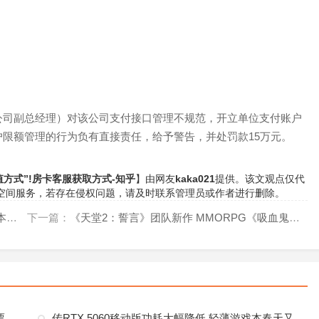
公司副总经理）对该公司支付接口管理不规范，开立单位支付账户
限额管理的行为负有直接责任，给予警告，并处罚款15万元。
方式”!房卡客服获取方式-知乎
】由网友
kaka021
提供。该文观点仅代
空间服务，若存在侵权问题，请及时联系管理员或作者进行删除。
战
下一篇：
《天堂2：誓言》团队新作 MMORPG《吸血鬼》公开预告视频
票
传RTX 5060移动版功耗大幅降低 轻薄游戏本春天又来了