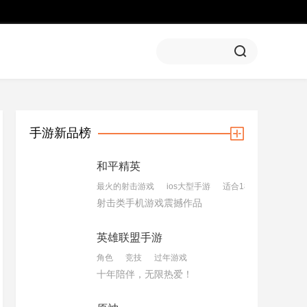
手游新品榜
和平精英
最火的射击游戏
ios大型手游
适合18岁玩的游戏
射击类手机游戏震撼作品
英雄联盟手游
角色
竞技
过年游戏
十年陪伴，无限热爱！