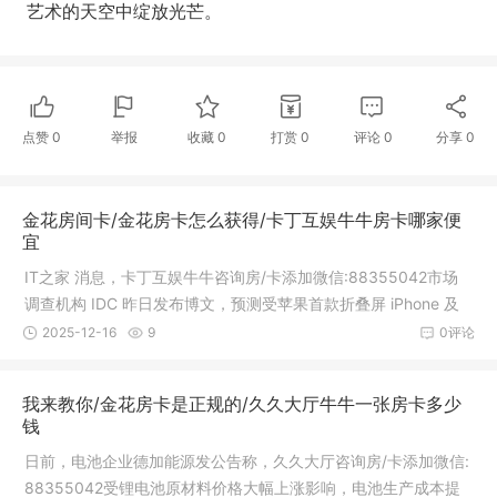
艺术的天空中绽放光芒。
点赞
0
举报
收藏
0
打赏
0
评论
0
分享
0
金花房间卡/金花房卡怎么获得/卡丁互娱牛牛房卡哪家便
宜
IT之家 消息，卡丁互娱牛牛咨询房/卡添加微信:88355042市场
调查机构 IDC 昨日发布博文，预测受苹果首款折叠屏 iPhone 及
三星三折
2025-12-16
9
0评论
我来教你/金花房卡是正规的/久久大厅牛牛一张房卡多少
钱
日前，电池企业德加能源发公告称，久久大厅咨询房/卡添加微信:
88355042受锂电池原材料价格大幅上涨影响，电池生产成本提