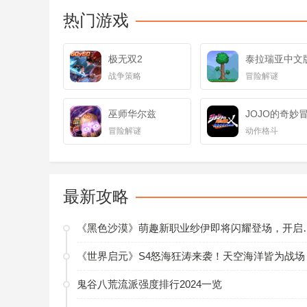
热门游戏
极无双2
泰拉瑞亚中文
战争策略
冒险解谜
巫师华尔兹
JOJO的奇妙
冒险解谜
动作格斗
最新攻略
《黑色沙漠》萌趣新职业
《世界启元》S4怒海狂涛来袭！天空海洋皆为战场
鬼谷八荒流派强度排行2024一览