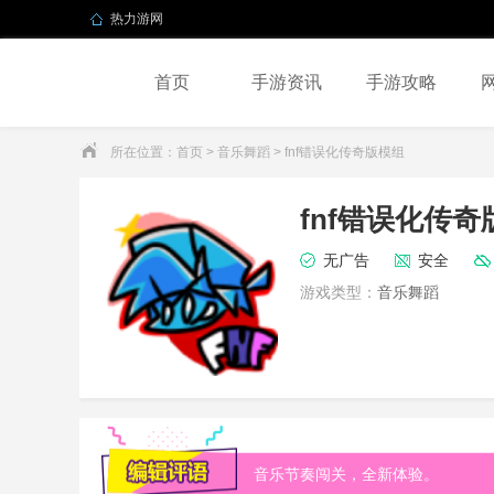
热力游网
首页
手游资讯
手游攻略
所在位置：
首页
>
音乐舞蹈
> fnf错误化传奇版模组
fnf错误化传奇
无广告
安全
游戏类型：
音乐舞蹈
音乐节奏闯关，全新体验。