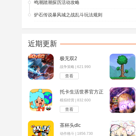
鸣潮踏潮探历活动攻略
炉石传说暴风城之战乱斗玩法规则
近期更新
极无双2
战争策略 | 621.990
查看
托卡生活世界官方正版
模拟经营 | 832.600
查看
茶杯头dlc
动作格斗 | 1856.730