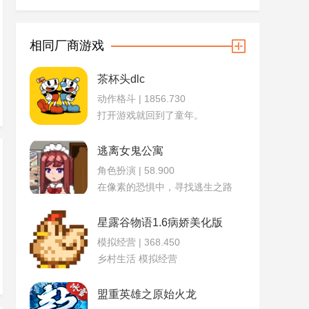
相同厂商游戏
茶杯头dlc
动作格斗 | 1856.730
打开游戏就回到了童年。
逃离女鬼公寓
角色扮演 | 58.900
在像素的恐惧中，寻找逃生之路
星露谷物语1.6病娇美化版
模拟经营 | 368.450
乡村生活 模拟经营
盟重英雄之原始火龙