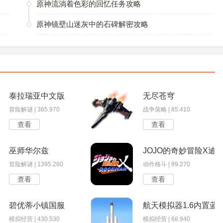
原神流淌着色彩的回忆任务攻略
原神镜壁山迷灰中的石碑解密攻略
泰拉瑞亚中文版
无尽苍穹
冒险解谜 | 365.970
战争策略 | 85.410
查看
查看
巫师华尔兹
JOJO的奇妙冒险X迪
冒险解谜 | 1395.260
动作格斗 | 99.270
查看
查看
碧优蒂小镇国服
航天模拟器1.6内置蓝
模拟经营 | 430.530
模拟经营 | 68.940