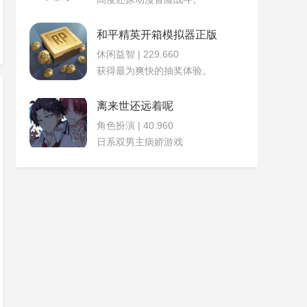
和平精英开箱模拟器正版
休闲益智 | 229.660
获得最为爽快的抽奖体验。
离来世还远着呢
角色扮演 | 40.960
日系双男主病娇游戏
亚哥
图模组