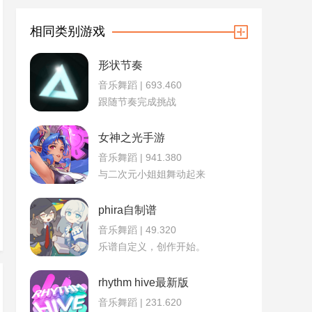
相同类别游戏
形状节奏
音乐舞蹈 | 693.460
跟随节奏完成挑战
女神之光手游
音乐舞蹈 | 941.380
与二次元小姐姐舞动起来
phira自制谱
音乐舞蹈 | 49.320
乐谱自定义，创作开始。
rhythm hive最新版
音乐舞蹈 | 231.620