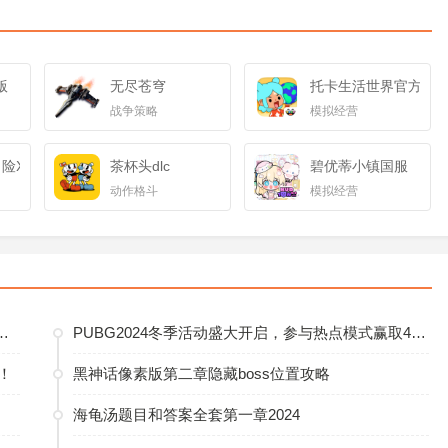
版
无尽苍穹
托卡生活世界官方正
战争策略
模拟经营
冒险X迪亚哥
茶杯头dlc
碧优蒂小镇国服
动作格斗
模拟经营
纱伊即将闪耀登场，开启多元玩法新篇
PUBG2024冬季活动盛大开启，参与热点模式赢取4080S显卡大奖
！
黑神话像素版第二章隐藏boss位置攻略
海龟汤题目和答案全套第一章2024