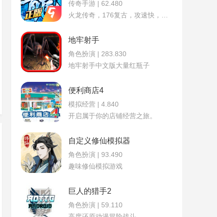
传奇手游 | 62.480
火龙传奇，176复古，攻速快，爆率高
地牢射手
版
角色扮演 | 283.830
地牢射手中文版大量红瓶子
便利商店4
模拟经营 | 4.840
开启属于你的店铺经营之旅。
自定义修仙模拟器
角色扮演 | 93.490
趣味修仙模拟游戏
巨人的猎手2
角色扮演 | 59.110
高度还原动漫冒险战斗。