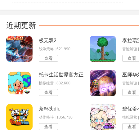
近期更新
极无双2
泰拉瑞
战争策略 | 621.990
冒险解谜 | 
查看
查看
托卡生活世界官方正版
巫师华
模拟经营 | 832.600
冒险解谜 | 
查看
查看
茶杯头dlc
碧优蒂
动作格斗 | 1856.730
模拟经营 | 
查看
查看