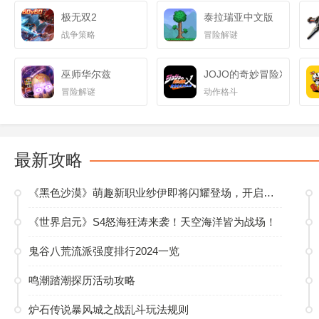
极无双2
泰拉瑞亚中文版
战争策略
冒险解谜
巫师华尔兹
JOJO的奇妙冒险X迪亚哥
冒险解谜
动作格斗
最新攻略
《黑色沙漠》萌趣新职业纱伊即将闪耀登场，开启多元玩法新篇
《世界启元》S4怒海狂涛来袭！天空海洋皆为战场！
鬼谷八荒流派强度排行2024一览
鸣潮踏潮探历活动攻略
炉石传说暴风城之战乱斗玩法规则