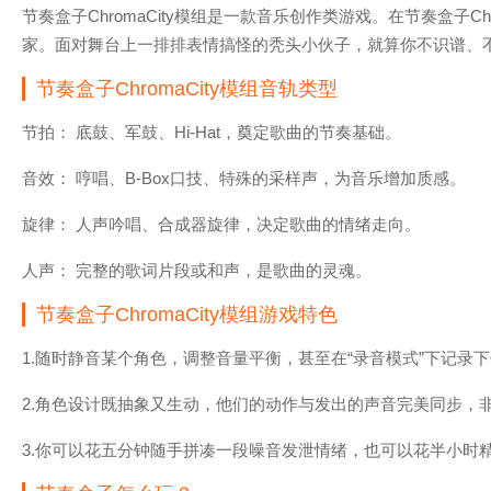
节奏盒子ChromaCity模组是一款音乐创作类游戏。在节奏盒子Chr
家。面对舞台上一排排表情搞怪的秃头小伙子，就算你不识谱、
节奏盒子ChromaCity模组音轨类型
节拍： 底鼓、军鼓、Hi-Hat，奠定歌曲的节奏基础。
音效： 哼唱、B-Box口技、特殊的采样声，为音乐增加质感。
旋律： 人声吟唱、合成器旋律，决定歌曲的情绪走向。
人声： 完整的歌词片段或和声，是歌曲的灵魂。
节奏盒子ChromaCity模组游戏特色
1.随时静音某个角色，调整音量平衡，甚至在“录音模式”下记录
2.角色设计既抽象又生动，他们的动作与发出的声音完美同步，
3.你可以花五分钟随手拼凑一段噪音发泄情绪，也可以花半小时精