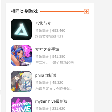
相同类别游戏
形状节奏
音乐舞蹈 | 693.460
跟随节奏完成挑战
女神之光手游
音乐舞蹈 | 941.380
与二次元小姐姐舞动起来
phira自制谱
音乐舞蹈 | 49.320
乐谱自定义，创作开始。
rhythm hive最新版
音乐舞蹈 | 231.620