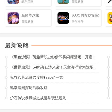
战争策略
冒险解谜
巫师华尔兹
JOJO的奇妙冒险X迪亚哥
冒险解谜
动作格斗
最新攻略
《黑色沙漠》萌趣新职业纱伊即将闪耀登场，开启多元玩法新篇
《世界启元》S4怒海狂涛来袭！天空海洋皆为战场！
鬼谷八荒流派强度排行2024一览
鸣潮踏潮探历活动攻略
炉石传说暴风城之战乱斗玩法规则