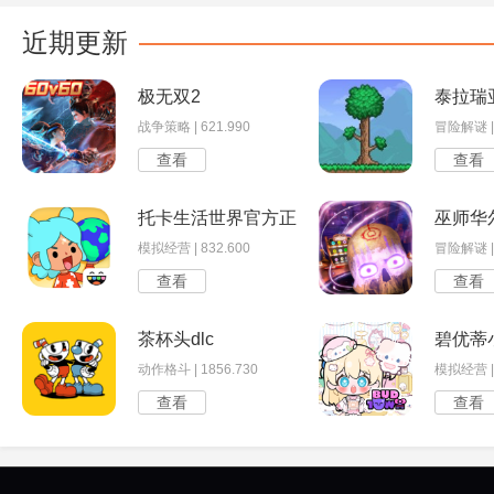
近期更新
极无双2
泰拉瑞
战争策略 | 621.990
冒险解谜 | 
查看
查看
托卡生活世界官方正版
巫师华
模拟经营 | 832.600
冒险解谜 | 
查看
查看
茶杯头dlc
碧优蒂
动作格斗 | 1856.730
模拟经营 | 
查看
查看