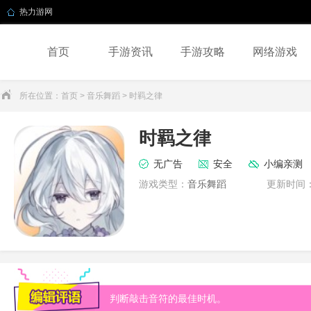
热力游网
首页
手游资讯
手游攻略
网络游戏
所在位置：
首页
>
音乐舞蹈
> 时羁之律
时羁之律
无广告
安全
小编亲测
游戏类型：
音乐舞蹈
更新时间
判断敲击音符的最佳时机。