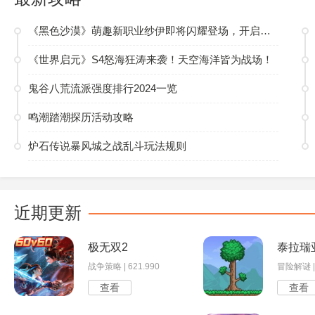
《黑色沙漠》萌趣新职业纱伊即将闪耀登场，开启多元玩法新篇
《世界启元》S4怒海狂涛来袭！天空海洋皆为战场！
鬼谷八荒流派强度排行2024一览
鸣潮踏潮探历活动攻略
炉石传说暴风城之战乱斗玩法规则
近期更新
极无双2
泰拉瑞
战争策略 | 621.990
冒险解谜 | 
查看
查看