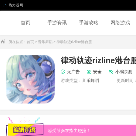
热力游网
首页
手游资讯
手游攻略
网络游戏
所在位置：
首页
>
音乐舞蹈
> 律动轨迹rizline港台服
律动轨迹rizline港台
无广告
安全
小编亲测
游戏类型：
音乐舞蹈
更新时间
感受节奏在指尖碰撞！