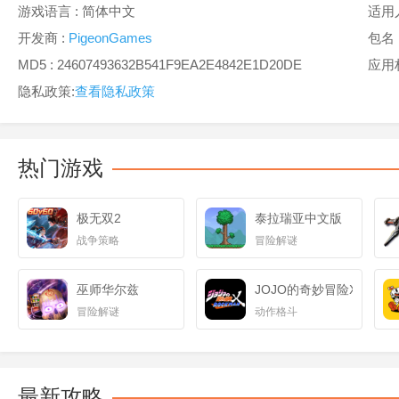
游戏语言 :
简体中文
适用
开发商 :
PigeonGames
包名 : 
MD5 : 24607493632B541F9EA2E4842E1D20DE
应用
隐私政策:
查看隐私政策
热门游戏
极无双2
泰拉瑞亚中文版
战争策略
冒险解谜
巫师华尔兹
JOJO的奇妙冒险X迪亚哥
冒险解谜
动作格斗
最新攻略