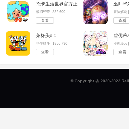
托卡生活世界官方正版
巫师华
模拟经营 | 832.600
冒险解谜 | 
查看
查看
茶杯头dlc
碧优蒂
动作格斗 | 1856.730
模拟经营 | 
查看
查看
© Copyright @ 2020-2022 R